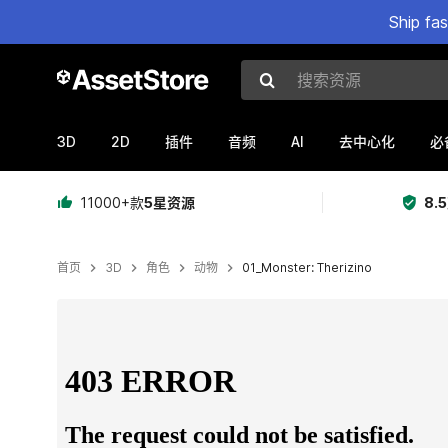
Ship fa
搜索资源
3D
2D
AI
插件
音频
去中心化
必
11000+款
5星资源
8.
首页
3D
角色
动物
01_Monster: Therizino
当前幻灯片：1 / 9