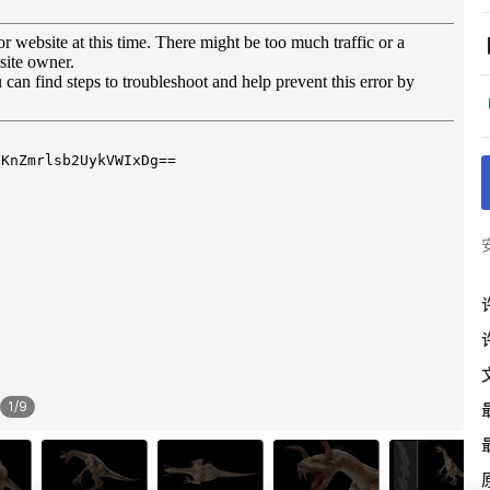
1
/
9