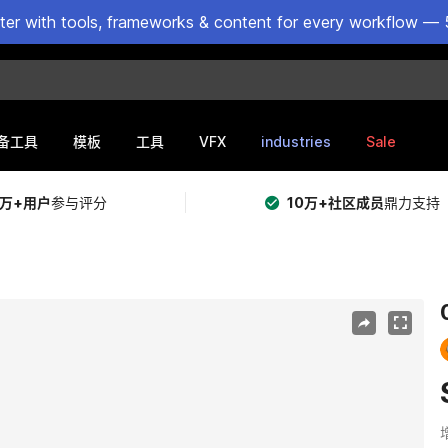
ster with tools, frameworks & content for every workflow — 
VFX
industries
Sale
备工具
模板
工具
5万+用户
参与评分
10万+社区成员
鼎力支持