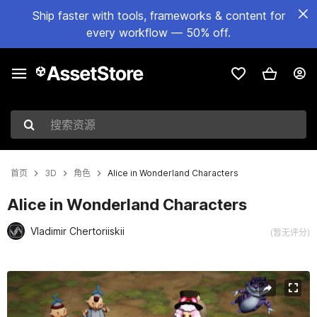
Ship faster with tools, frameworks & content for
every workflow — 50% off.
搜索资源
首页
3D
角色
Alice in Wonderland Characters
Alice in Wonderland Characters
Vladimir Chertoriiskii
(暂无评分)
当前幻灯片：1 / 38