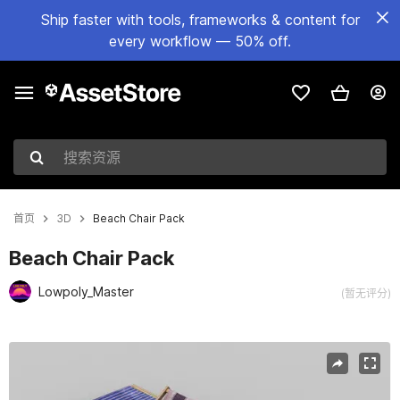
Ship faster with tools, frameworks & content for
every workflow — 50% off.
搜索资源
首页
3D
Beach Chair Pack
Beach Chair Pack
Lowpoly_Master
(暂无评分)
当前幻灯片：1 / 6