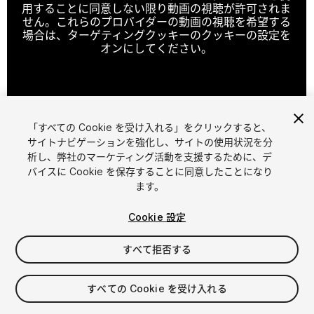
用することに同意しない限り動画の視聴が許可されま
せん。これらのプロバイダーの動画の視聴を希望する
場合は、ターゲティングクッキーのクッキーの設定を
オンにしてください。
クッキーの設定
「すべての Cookie を受け入れる」をクリックすると、
1
/
8
サイトナビゲーションを強化し、サイトの使用状況を分
析し、弊社のマーケティング活動を支援するために、デ
バイスに Cookie を保存することに同意したことになり
ます。
Cookie 設定
すべて拒否する
$45
消費税は決済時に計算されます
すべての Cookie を受け入れる
19
views
in the past week