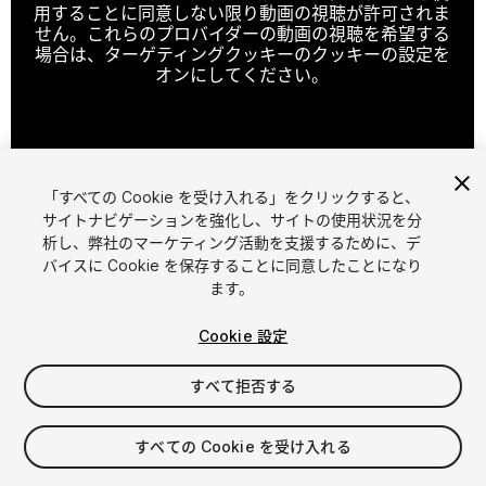
用することに同意しない限り動画の視聴が許可されま
せん。これらのプロバイダーの動画の視聴を希望する
場合は、ターゲティングクッキーのクッキーの設定を
オンにしてください。
クッキーの設定
「すべての Cookie を受け入れる」をクリックすると、
1
/
17
サイトナビゲーションを強化し、サイトの使用状況を分
析し、弊社のマーケティング活動を支援するために、デ
バイスに Cookie を保存することに同意したことになり
ます。
Cookie 設定
すべて拒否する
$20
消費税は決済時に計算されます
すべての Cookie を受け入れる
42
views
in the past week