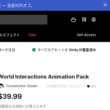
— 全品50%オフ。
Sale
Sell Assets
ルエフェクト
バー
が支持
すべてのアセットを
Unity が審査済み
World Interactions Animation Pack
Cocomotion Studio
（評価数が不足しています）
(21)
$39.99
消費税は決済時に計算されます