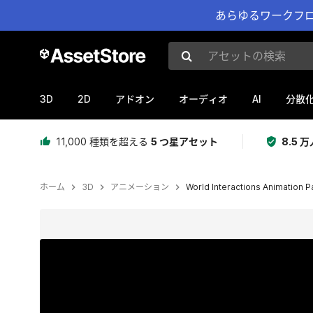
あらゆるワークフロ
アセットの検索
3D
2D
AI
アドオン
オーディオ
分散
11,000 種類を超える
5 つ星アセット
8.5
ホーム
3D
アニメーション
World Interactions Animation P
現在のスライド：1 / 20