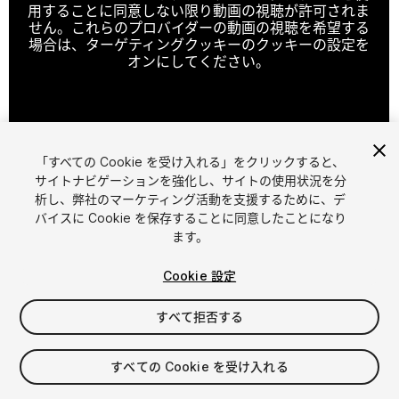
用することに同意しない限り動画の視聴が許可されま
せん。これらのプロバイダーの動画の視聴を希望する
場合は、ターゲティングクッキーのクッキーの設定を
オンにしてください。
クッキーの設定
「すべての Cookie を受け入れる」をクリックすると、
1
/
3
サイトナビゲーションを強化し、サイトの使用状況を分
析し、弊社のマーケティング活動を支援するために、デ
バイスに Cookie を保存することに同意したことになり
ます。
Cookie 設定
すべて拒否する
$69.99
消費税は決済時に計算されます
すべての Cookie を受け入れる
11
views
in the past week