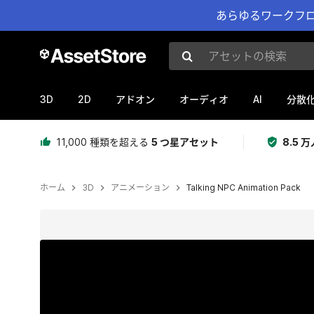
あらゆるワークフロ
アセットの検索
3D
2D
AI
アドオン
オーディオ
分散
11,000 種類を超える
5 つ星アセット
8.5
ホーム
3D
アニメーション
Talking NPC Animation Pack
現在のスライド：1 / 19