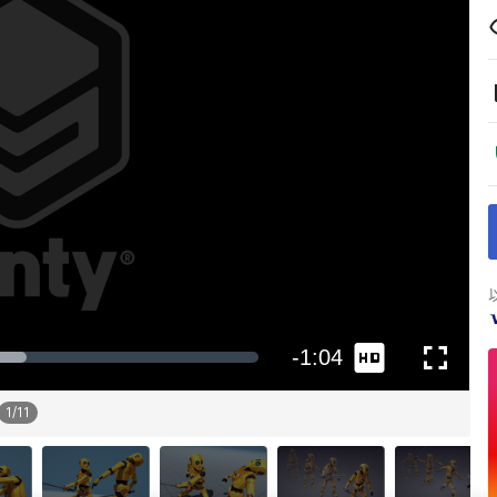
1
/
11