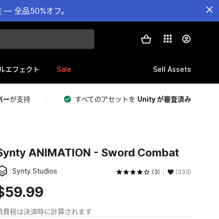
— 全品50%オフ。
Sale
Sell Assets
ルエフェクト
バー
が支持
すべてのアセットを
Unity が審査済み
Synty ANIMATION - Sword Combat
Synty Studios
(3)
(333)
$59.99
消費税は決済時に計算されます