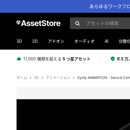
あらゆるワークフロ
アセットの検索
3D
2D
AI
アドオン
オーディオ
分散
11,000 種類を超える
5 つ星アセット
8.5
ホーム
3D
アニメーション
Synty ANIMATION - Sword Co
現在のスライド：1 / 11