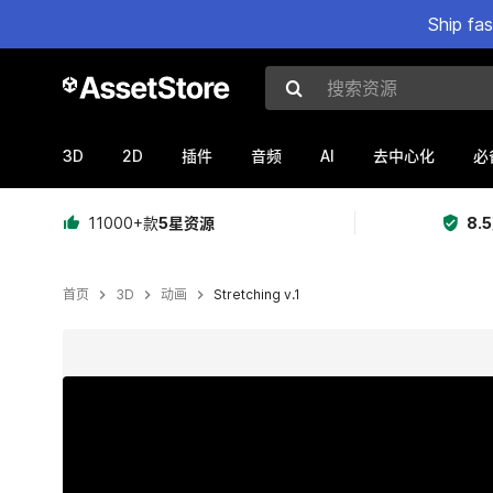
Ship fa
搜索资源
3D
2D
AI
插件
音频
去中心化
必
11000+款
5星资源
8.
首页
3D
动画
Stretching v.1
当前幻灯片：1 / 7