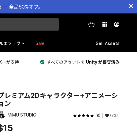
— 全品50%オフ。
Sale
Sell Assets
ルエフェクト
バー
が支持
すべてのアセットを
Unity が審査済み
プレミアム2Dキャラクター+アニメーシ
ョン
MiMU STUDIO
(8)
(337)
$15