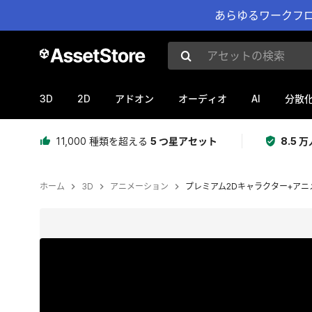
あらゆるワークフロ
アセットの検索
3D
2D
AI
アドオン
オーディオ
分散
11,000 種類を超える
5 つ星アセット
8.5
ホーム
3D
アニメーション
プレミアム2Dキャラクター+アニ
現在のスライド：1 / 13