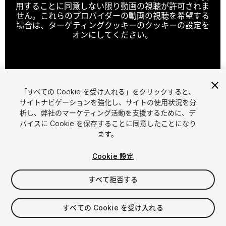
用することに同意しない限り動画の視聴が許可されま
せん。これらのプロバイダーの動画の視聴を希望する
場合は、ターゲティングクッキーのクッキーの設定を
オンにしてください。
クッキーの設定
「すべての Cookie を受け入れる」をクリックすると、
1
/
35
サイトナビゲーションを強化し、サイトの使用状況を分
析し、弊社のマーケティング活動を支援するために、デ
バイスに Cookie を保存することに同意したことになり
ます。
Cookie 設定
すべて拒否する
$9.99
消費税は決済時に計算されます
すべての Cookie を受け入れる
10
views
in the past week