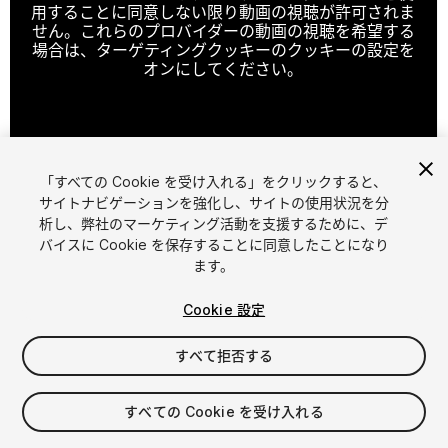
用することに同意しない限り動画の視聴が許可されま
せん。これらのプロバイダーの動画の視聴を希望する
場合は、ターゲティングクッキーのクッキーの設定を
オンにしてください。
クッキーの設定
「すべての Cookie を受け入れる」をクリックすると、
1
/
6
サイトナビゲーションを強化し、サイトの使用状況を分
析し、弊社のマーケティング活動を支援するために、デ
バイスに Cookie を保存することに同意したことになり
ます。
Cookie 設定
すべて拒否する
$4.99
消費税は決済時に計算されます
すべての Cookie を受け入れる
16
views
in the past week