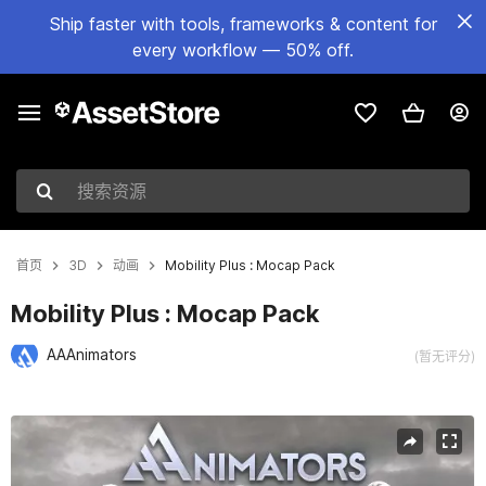
Ship faster with tools, frameworks & content for
every workflow — 50% off.
搜索资源
首页
3D
动画
Mobility Plus : Mocap Pack
Mobility Plus : Mocap Pack
AAAnimators
(暂无评分)
当前幻灯片：1 / 14