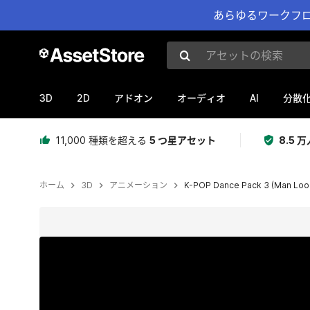
あらゆるワークフロ
アセットの検索
3D
2D
AI
アドオン
オーディオ
分散
11,000 種類を超える
5 つ星アセット
8.5
ホーム
3D
アニメーション
K-POP Dance Pack 3 (Man Loo
現在のスライド：1 / 10