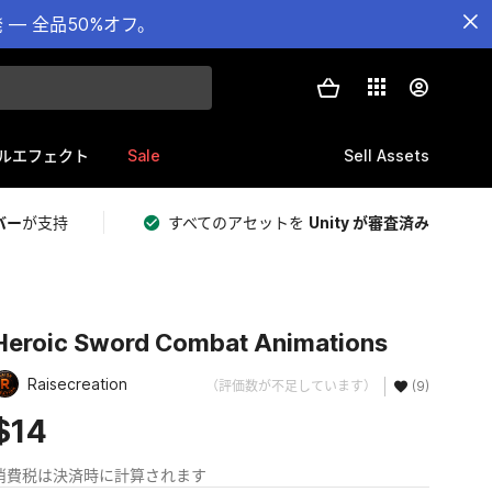
— 全品50%オフ。
Sale
Sell Assets
ルエフェクト
バー
が支持
すべてのアセットを
Unity が審査済み
Heroic Sword Combat Animations
Raisecreation
（評価数が不足しています）
(9)
$14
消費税は決済時に計算されます