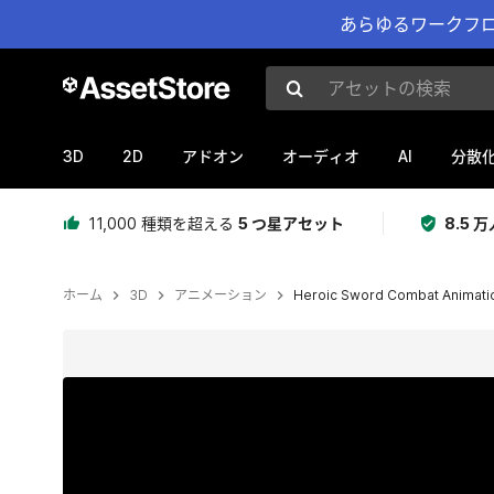
あらゆるワークフロ
アセットの検索
3D
2D
AI
アドオン
オーディオ
分散
11,000 種類を超える
5 つ星アセット
8.5
ホーム
3D
アニメーション
Heroic Sword Combat Animati
現在のスライド：1 / 8