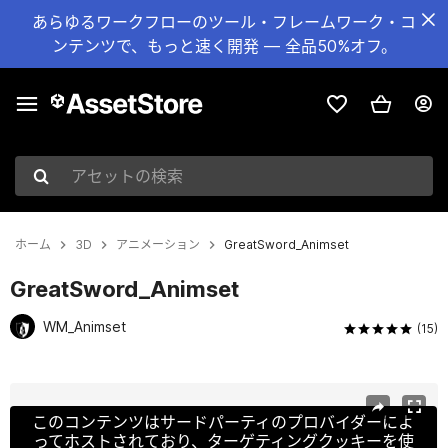
あらゆるワークフローのツール・フレームワーク・コ
ンテンツで、もっと速く開発 — 全品50%オフ。
アセットの検索
ホーム
3D
アニメーション
GreatSword_Animset
GreatSword_Animset
WM_Animset
(15)
現在のスライド：1 / 17
このコンテンツはサードパーティのプロバイダーによ
ってホストされており、ターゲティングクッキーを使