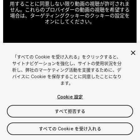
用することに同意しない限り動画の視聴が許可されま
せん。これらのプロバイダーの動画の視聴を希望する
場合は、ターゲティングクッキーのクッキーの設定を
オンにしてください。
クッキーの設定
「すべての Cookie を受け入れる」をクリックすると、
1
/
17
サイトナビゲーションを強化し、サイトの使用状況を分
析し、弊社のマーケティング活動を支援するために、デ
バイスに Cookie を保存することに同意したことになり
ます。
Cookie 設定
すべて拒否する
$49.99
消費税は決済時に計算されます
すべての Cookie を受け入れる
79
views
in the past week