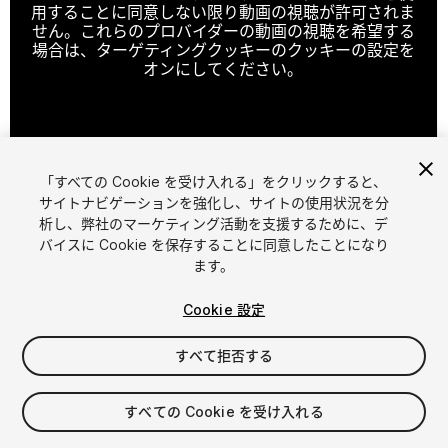
用することに同意しない限り動画の視聴が許可されま
せん。これらのプロバイダーの動画の視聴を希望する
場合は、ターゲティングクッキーのクッキーの設定を
オンにしてください。
クッキーの設定
「すべての Cookie を受け入れる」をクリックすると、
1
/
7
サイトナビゲーションを強化し、サイトの使用状況を分
析し、弊社のマーケティング活動を支援するために、デ
バイスに Cookie を保存することに同意したことになり
ます。
Cookie 設定
すべて拒否する
$34.99
消費税は決済時に計算されます
すべての Cookie を受け入れる
29
views
in the past week