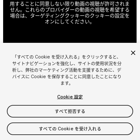
用することに同意しない限り動画の視聴が許可されま
せん。これらのプロバイダーの動画の視聴を希望する
場合は、ターゲティングクッキーのクッキーの設定を
オンにしてください。
クッキーの設定
「すべての Cookie を受け入れる」をクリックすると、
1
/
4
サイトナビゲーションを強化し、サイトの使用状況を分
析し、弊社のマーケティング活動を支援するために、デ
バイスに Cookie を保存することに同意したことになり
ます。
Cookie 設定
すべて拒否する
$40
消費税は決済時に計算されます
すべての Cookie を受け入れる
33
views
in the past week