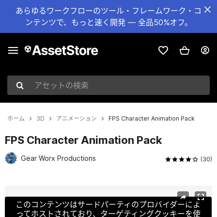
あらゆるワークフローのツール・フレームワーク・コ
ンテンツで、もっと速く開発 — 全品50%オフ。
アセットの検索
ホーム
3D
アニメーション
FPS Character Animation Pack
FPS Character Animation Pack
Gear Worx Productions
(30)
現在のスライド：1 / 4
このコンテンツはサードパーティのプロバイダーによ
ってホストされており、ターゲティングクッキーを使