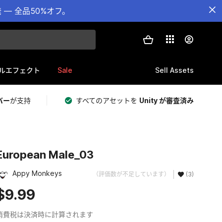
— 全品50%オフ。
Sale
Sell Assets
ルエフェクト
バー
が支持
すべてのアセットを
Unity が審査済み
European Male_03
Appy Monkeys
（評価数が不足しています）
(3)
$9.99
消費税は決済時に計算されます