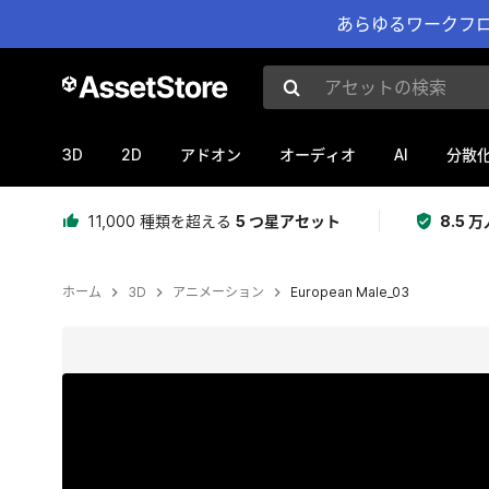
あらゆるワークフロ
アセットの検索
3D
2D
AI
アドオン
オーディオ
分散
11,000 種類を超える
5 つ星アセット
8.5
ホーム
3D
アニメーション
European Male_03
現在のスライド：1 / 5