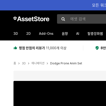
모든 워크
에셋 검색
3D
2D
Add-Ons
AI
음향
탈중앙화웹
평점 만점의 리뷰가
11,000개 이상
8만
홈
3D
애니메이션
Dodge Prone Anim Set
현재 슬라이드: 1 / 19