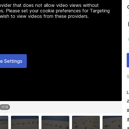
rovider that does not allow video views without
s. Please set your cookie preferences for Targeting
 wish to view videos from these providers.
e Settings
S
L
1
/
19