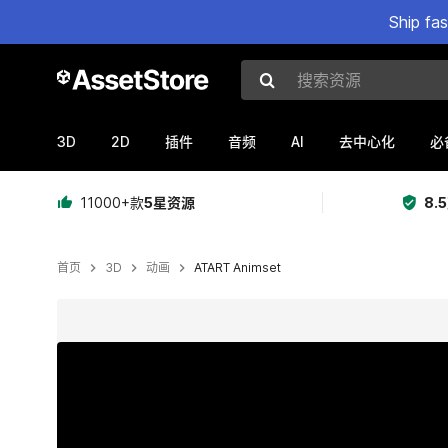
Ship fa
搜索资源
3D
2D
AI
插件
音频
去中心化
必
11000+款
5星资源
8.
首页
3D
动画
ATART Animset
当前幻灯片：1 / 4