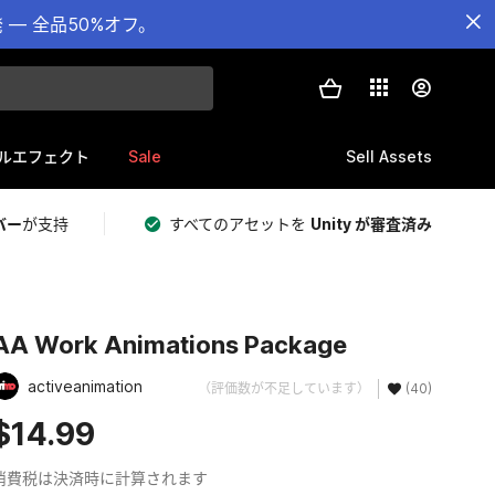
— 全品50%オフ。
Sale
Sell Assets
ルエフェクト
バー
が支持
すべてのアセットを
Unity が審査済み
AA Work Animations Package
activeanimation
（評価数が不足しています）
(40)
$14.99
消費税は決済時に計算されます