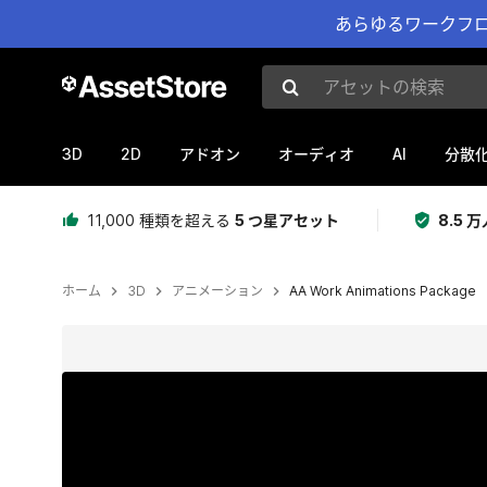
あらゆるワークフロ
アセットの検索
3D
2D
AI
アドオン
オーディオ
分散
11,000 種類を超える
5 つ星アセット
8.5
ホーム
3D
アニメーション
AA Work Animations Package
現在のスライド：1 / 30