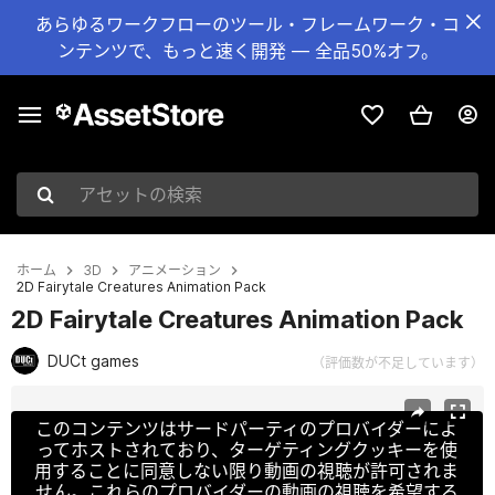
あらゆるワークフローのツール・フレームワーク・コ
ンテンツで、もっと速く開発 — 全品50%オフ。
アセットの検索
ホーム
3D
アニメーション
2D Fairytale Creatures Animation Pack
2D Fairytale Creatures Animation Pack
DUCt games
（評価数が不足しています）
現在のスライド：1 / 3
このコンテンツはサードパーティのプロバイダーによ
ってホストされており、ターゲティングクッキーを使
用することに同意しない限り動画の視聴が許可されま
せん。これらのプロバイダーの動画の視聴を希望する