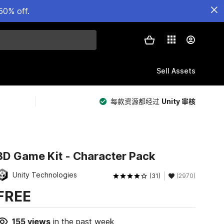
50% off.
Sell Assets
每款资源都经过
Unity 审核
3D Game Kit - Character Pack
Unity Technologies
(31)
(2970)
FREE
155
views
in the past week