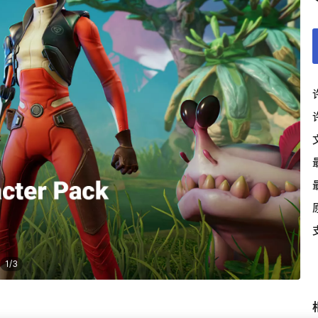
1
/
3