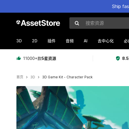
Ship fa
搜索资源
3D
2D
AI
插件
音频
去中心化
必
11000+款
5星资源
8.
首页
3D
3D Game Kit - Character Pack
当前幻灯片：1 / 3