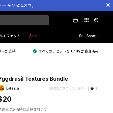
— 全品50%オフ。
Sale
Sell Assets
ルエフェクト
バー
が支持
すべてのアセットを
Unity が審査済み
Yggdrasil Textures Bundle
LaFinca
（評価数が不足しています）
(8)
$20
消費税は決済時に計算されます