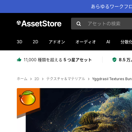
あらゆるワークフロ
アセットの検索
3D
2D
AI
アドオン
オーディオ
分散
11,000 種類を超える
5 つ星アセット
8.5
ホーム
2D
テクスチャ＆マテリアル
Yggdrasil Textures Bun
現在のスライド：1 / 9