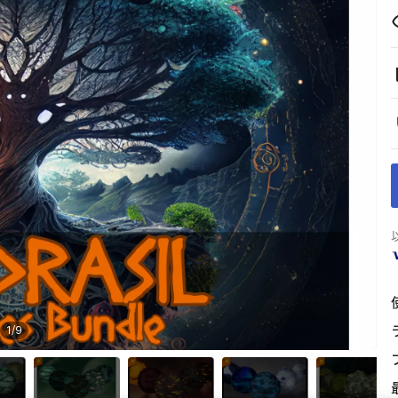
1
/
9