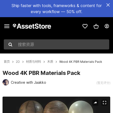
Ship faster with tools, frameworks & content for
every workflow — 50% off.
搜索资源
首页
2D
材质与材料
木质
Wood 4K PBR Materials Pack
Wood 4K PBR Materials Pack
Creative with Jaakko
(暂无评分)
当前幻灯片：1 / 11