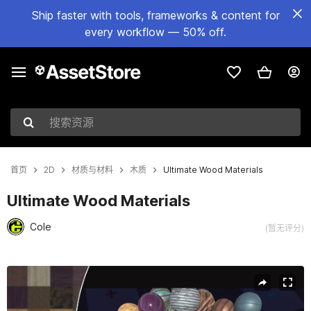
Ship faster with tools, frameworks & content for
every workflow — 50% off.
搜索资源
首页
2D
材质与材料
木质
Ultimate Wood Materials
Ultimate Wood Materials
Cole
(暂无评分)
当前幻灯片：1 / 12