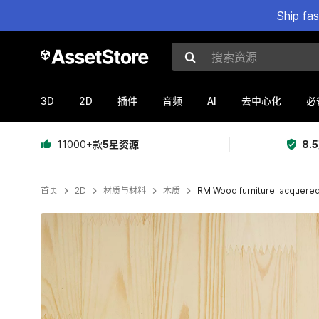
Ship fa
搜索资源
3D
2D
AI
插件
音频
去中心化
必
11000+款
5星资源
8.
首页
2D
材质与材料
木质
RM Wood furniture lacquere
当前幻灯片：1 / 3