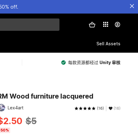
50% off.
Sell Assets
每款资源都经过
Unity 审核
RM Wood furniture lacquered
Lex4art
(16)
(16)
$2.50
$5
-50%