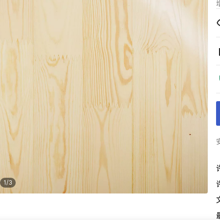
1
/
3