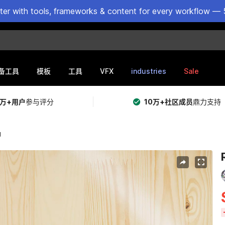
ster with tools, frameworks & content for every workflow — 
VFX
industries
Sale
备工具
模板
工具
5万+用户
参与评分
10万+社区成员
鼎力支持
d