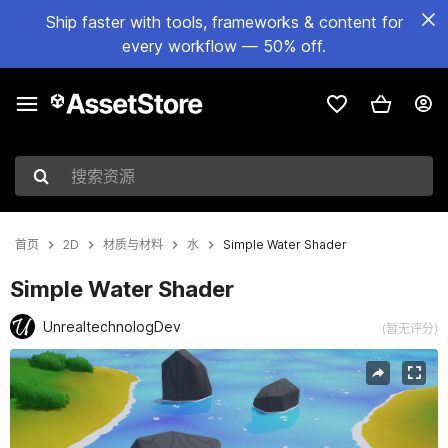
Ship faster with tools, frameworks & content for
every workflow — 50% off.
搜索资源
首页
2D
材质与材料
水
Simple Water Shader
Simple Water Shader
UnrealtechnologDev
(暂无评分)
当前幻灯片：1 / 9