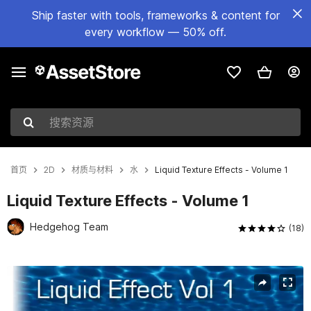
Ship faster with tools, frameworks & content for
every workflow — 50% off.
搜索资源
首页
2D
材质与材料
水
Liquid Texture Effects - Volume 1
Liquid Texture Effects - Volume 1
Hedgehog Team
(18)
当前幻灯片：1 / 6