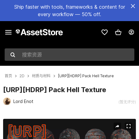
Ship faster with tools, frameworks & content for
every workflow — 50% off.
搜索资源
首页
2D
材质与材料
[URP][HDRP] Pack Hell Texture
[URP][HDRP] Pack Hell Texture
Lord Enot
(暂无评分)
当前幻灯片：1 / 19