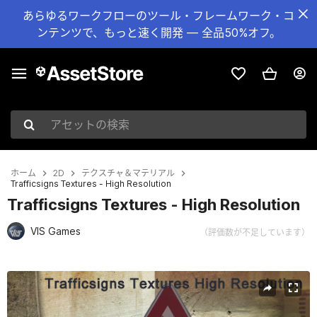
あらゆるワークフローのツール・フレームワーク・コ
ンテンツで、もっと速く開発 — 全品50%オフ。
アセットの検索
ホーム
2D
テクスチャ＆マテリアル
Trafficsigns Textures - High Resolution
Trafficsigns Textures - High Resolution
VIS Games
（評価数が不足しています）
現在のスライド：1 / 22