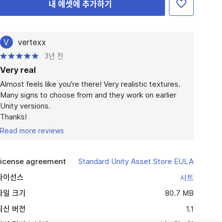
내 에셋에 추가하기
V
vertexx
3년 전
Very real
Almost feels like you're there! Very realistic textures.

Many signs to choose from and they work on earlier 
Unity versions.

Thanks!
Read more reviews
icense agreement
Standard Unity Asset Store EULA
라이선스
시트
파일 크기
80.7 MB
최신 버전
1.1