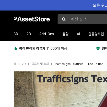
모든 워크
에셋 검색
3D
2D
Add-Ons
AI
음향
탈중앙화웹
평점 만점의 리뷰가
11,000개 이상
8만
홈
2D
텍스처 및 소재
Trafficsigns Textures - Free Edition
현재 슬라이드: 1 / 22