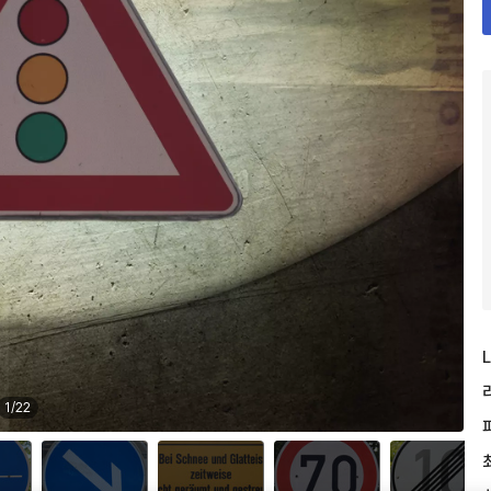
L
1
/
22