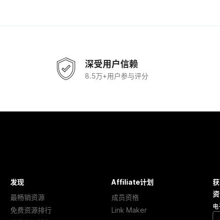
深受用户信赖
8.5万+用户参与评分
发现
Affiliate计划
获
资
最畅销资源
成员资格
电
免费资源排行
Link Maker