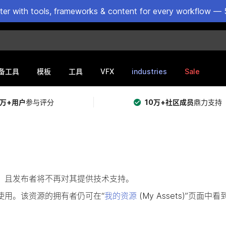
ster with tools, frameworks & content for every workflow — 
VFX
industries
Sale
备工具
模板
工具
5万+用户
参与评分
10万+社区成员
鼎力支持
提供购买，且发布者将不再对其提供技术支持。
使用。该资源的拥有者仍可在“
我的资源
(My Assets)”页面中