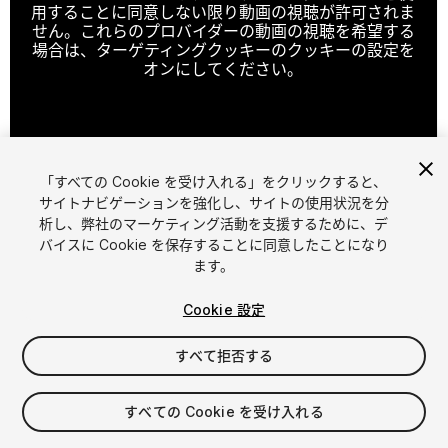
用することに同意しない限り動画の視聴が許可されま
せん。これらのプロバイダーの動画の視聴を希望する
場合は、ターゲティングクッキーのクッキーの設定を
オンにしてください。
クッキーの設定
「すべての Cookie を受け入れる」をクリックすると、
1
/
7
サイトナビゲーションを強化し、サイトの使用状況を分
析し、弊社のマーケティング活動を支援するために、デ
バイスに Cookie を保存することに同意したことになり
ます。
Cookie 設定
すべて拒否する
$19.90
消費税は決済時に計算されます
すべての Cookie を受け入れる
73
views
in the past week