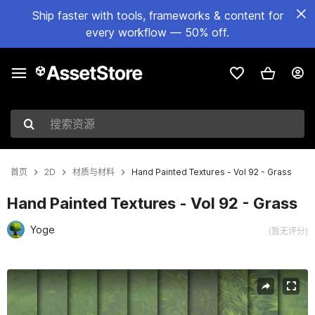
Ship faster with tools, frameworks & content for
every workflow — 50% off.
搜索资源
首页
2D
材质与材料
Hand Painted Textures - Vol 92 - Grass
Hand Painted Textures - Vol 92 - Grass
Yoge
(暂无评分)
当前幻灯片：1 / 11