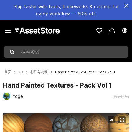
Ship faster with tools, frameworks & content for
every workflow — 50% off.
搜索资源
首页
2D
材质与材料
Hand Painted Textures - Pack Vol 1
Hand Painted Textures - Pack Vol 1
Yoge
(暂无评分)
当前幻灯片：1 / 2