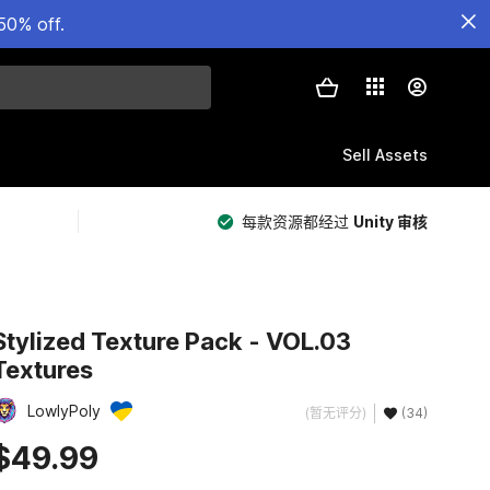
50% off.
Sell Assets
每款资源都经过
Unity 审核
Stylized Texture Pack - VOL.03
Textures
LowlyPoly
(暂无评分)
(34)
$49.99