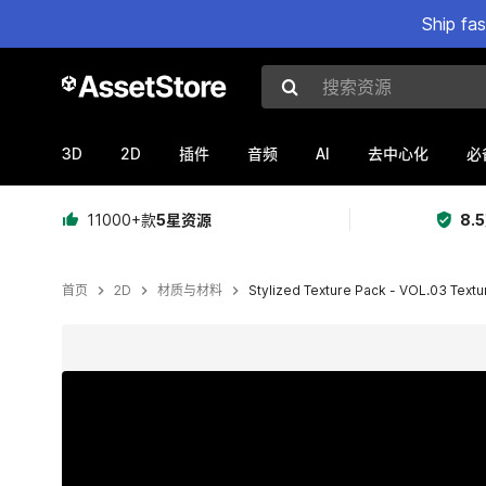
Ship fa
搜索资源
3D
2D
AI
插件
音频
去中心化
必
11000+款
5星资源
8.
首页
2D
材质与材料
Stylized Texture Pack - VOL.03 Textu
当前幻灯片：1 / 24