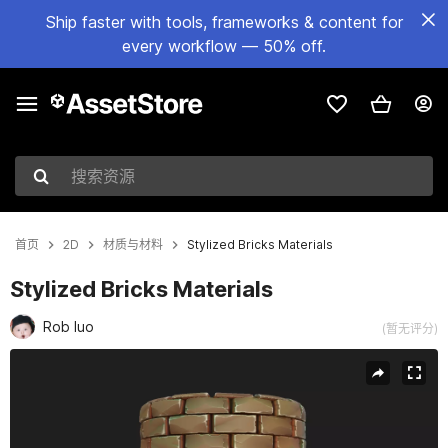
Ship faster with tools, frameworks & content for
every workflow — 50% off.
搜索资源
首页
2D
材质与材料
Stylized Bricks Materials
Stylized Bricks Materials
Rob luo
(暂无评分)
当前幻灯片：1 / 22