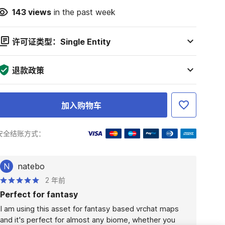
143
views
in the past week
许可证类型：Single Entity
退款政策
加入购物车
安全结账方式：
N
natebo
2 年前
Perfect for fantasy
I am using this asset for fantasy based vrchat maps 
and it's perfect for almost any biome, whether you 