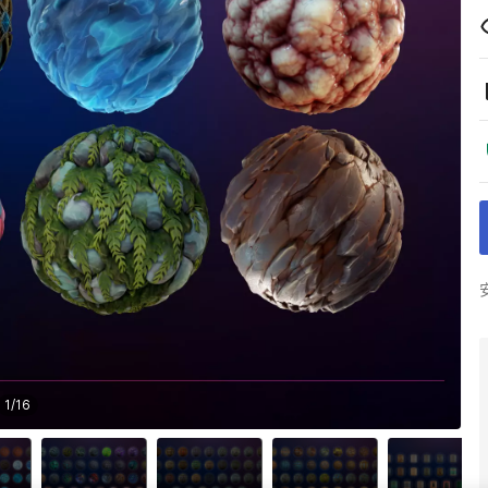
1
/
16