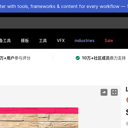
ster with tools, frameworks & content for every workflow — 
VFX
industries
Sale
备工具
模板
工具
5万+用户
参与评分
10万+社区成员
鼎力支持