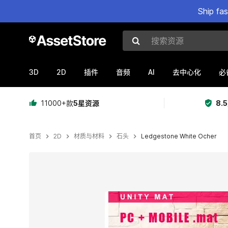
Ship fa
搜索资源
3D
2D
AI
插件
音频
去中心化
必
11000+款
5星资源
8.
首页
2D
材质与材料
石头
Ledgestone White Ocher
当前幻灯片：1 / 4