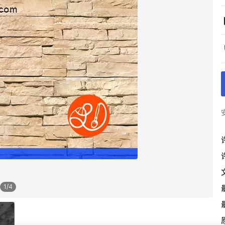
1
/
4