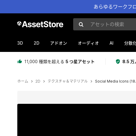
あらゆるワークフロ
アセットの検索
3D
2D
AI
アドオン
オーディオ
分散
11,000 種類を超える
5 つ星アセット
8.5
ホーム
2D
テクスチャ＆マテリアル
Social Media Icons (18
現在のスライド：1 / 2