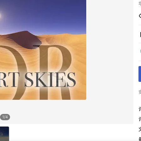
1
/
4