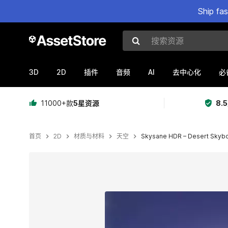
Ship fa
搜索资源
3D
2D
AI
插件
音频
去中心化
必
11000+款
5星资源
8.
首页
2D
材质与材料
天空
Skysane HDR – Desert Skyb
当前幻灯片：1 / 4