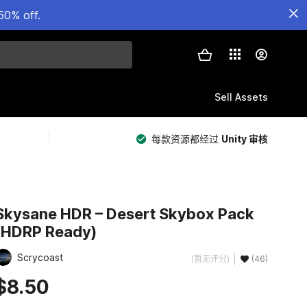
50% off.
Sell Assets
每款资源都经过
Unity 审核
Skysane HDR – Desert Skybox Pack
(HDRP Ready)
Scrycoast
(暂无评分)
(46)
$8.50