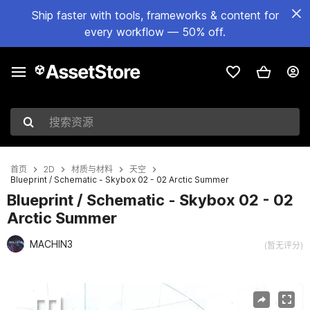
Ship faster with tools, frameworks & content for
every workflow — 50% off.
搜索资源
首页
2D
材质与材料
天空
Blueprint / Schematic - Skybox 02 - 02 Arctic Summer
Blueprint / Schematic - Skybox 02 - 02
Arctic Summer
MACHIN3
(暂无评分)
当前幻灯片：1 / 4