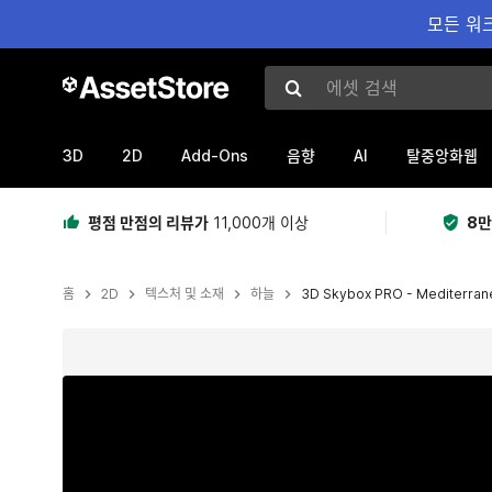
모든 워크
에셋 검색
3D
2D
Add-Ons
AI
음향
탈중앙화웹
평점 만점의 리뷰가
11,000개 이상
8만
홈
2D
텍스처 및 소재
하늘
3D Skybox PRO - Mediterran
현재 슬라이드: 1 / 20