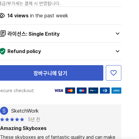
세금/부가세는 결제 시 반영됩니다.
14
views
in the past week
라이선스: Single Entity
Refund policy
장바구니에 담기
ecure checkout:
S
SketchWork
5년 전
Amazing Skyboxes
These skyboxes are of fantastic quality and can make 