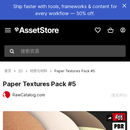
Ship faster with tools, frameworks & content for
every workflow — 50% off.
搜索资源
首页
2D
材质与材料
Paper Textures Pack #5
Paper Textures Pack #5
RawCatalog.com
(暂无评分)
当前幻灯片：1 / 6