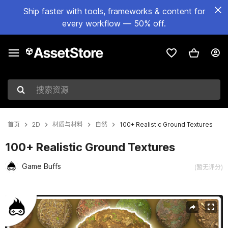
Ship faster with tools, frameworks & content for
every workflow — 50% off.
搜索资源
首页
2D
材质与材料
自然
100+ Realistic Ground Textures
100+ Realistic Ground Textures
Game Buffs
(暂无评分)
当前幻灯片：1 / 12