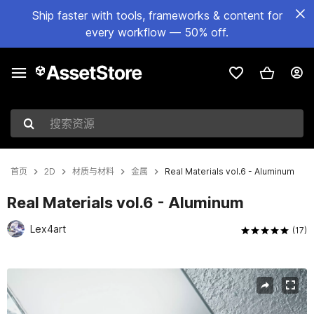
Ship faster with tools, frameworks & content for
every workflow — 50% off.
搜索资源
首页
2D
材质与材料
金属
Real Materials vol.6 - Aluminum
Real Materials vol.6 - Aluminum
Lex4art
(17)
当前幻灯片：1 / 12