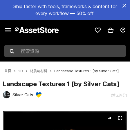
Ship faster with tools, frameworks & content for
every workflow — 50% off.
搜索资源
首页
2D
材质与材料
Landscape Textures 1 [by Silver Cats]
Landscape Textures 1 [by Silver Cats]
Silver Cats
(暂无评分)
当前幻灯片：1 / 6